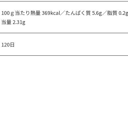
100ｇ当たり熱量 369kcal／たんぱく質 5.6g／脂質 0.
当量 2.31g
120日