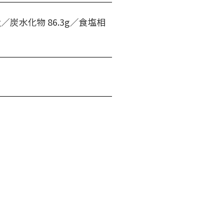
2g／炭水化物 86.3g／食塩相